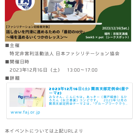
■主催
特定非営利活動法人 日本ファシリテーション協会
■開催日時
2023年12月16日（土） 13:00～17:00
■詳細
2023年12月16日(土) 関西支部定例会(昼テ
ーマ2)
みなさん、こんにちは。あっきー（関戸紹恭）＆ひ
ろたん（水江泰資）コンビです。 2023年12月の
関西支部定例会テーマ２は、"グループワークでうま
く自己紹介するのはどうやればよいか？"をテーマと
して開催します。参加対象は、ワークショップにお
www.faj.or.jp
い...
本イベントについては上記URLより